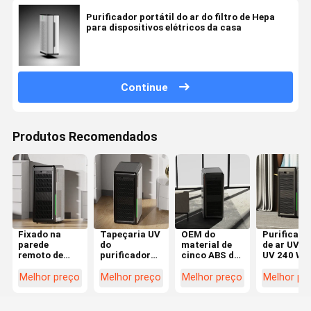
Purificador portátil do ar do filtro de Hepa
para dispositivos elétricos da casa
Continue
Produtos Recomendados
Fixado na
Tapeçaria UV
OEM do
Purificado
parede
do
material de
de ar UV H
remoto de
purificador
cinco ABS do
UV 240 W
WiFi do
1059 CFM do
purificador
para
purificador
ar de Hepa da
do ar de luzes
pendurar 
Melhor preço
Melhor preço
Melhor preço
Melhor pr
do ar do filtro
humidificação
UV do filtro
parede WiF
do carbono
livre da névoa
de Hepa da
remoto
ativado de
velocidade
personali