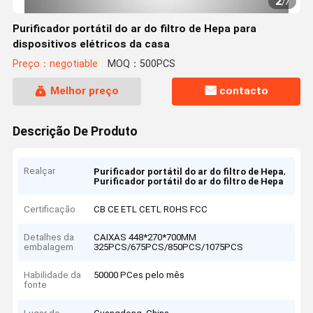
2
/
7
Purificador portátil do ar do filtro de Hepa para
dispositivos elétricos da casa
Preço：negotiable
MOQ：500PCS
Melhor preço
contacto
Descrição De Produto
Realçar
,
Purificador portátil do ar do filtro de Hepa
Purificador portátil do ar do filtro de Hepa
Certificação
CB CE ETL CETL ROHS FCC
Detalhes da
CAIXAS 448*270*700MM
embalagem
325PCS/675PCS/850PCS/1075PCS
Habilidade da
50000 PCes pelo mês
fonte