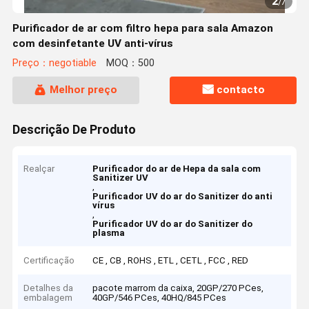
2
/
7
Purificador de ar com filtro hepa para sala Amazon
com desinfetante UV anti-vírus
Preço：negotiable
MOQ：500
Melhor preço
contacto
Descrição De Produto
Realçar
Purificador do ar de Hepa da sala com
Sanitizer UV
,
Purificador UV do ar do Sanitizer do anti
vírus
,
Purificador UV do ar do Sanitizer do
plasma
Certificação
CE , CB , ROHS , ETL , CETL , FCC , RED
Detalhes da
pacote marrom da caixa, 20GP/270 PCes,
embalagem
40GP/546 PCes, 40HQ/845 PCes