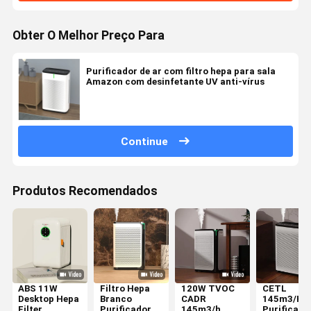
Obter O Melhor Preço Para
Purificador de ar com filtro hepa para sala
Amazon com desinfetante UV anti-vírus
Continue
Produtos Recomendados
ABS 11W
Filtro Hepa
120W TVOC
CETL
Desktop Hepa
Branco
CADR
145m3/H
Filter
Purificador
145m3/h
Purificado