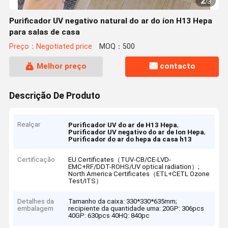
2
/
3
Purificador UV negativo natural do ar do íon H13 Hepa
para salas de casa
Preço：Negotiated price
MOQ：500
Melhor preço
contacto
Descrição De Produto
Realçar
,
Purificador UV do ar de H13 Hepa
,
Purificador UV negativo do ar de Ion Hepa
Purificador do ar do hepa da casa h13
Certificação
EU Certificates（TUV-CB/CE-LVD-
EMC+RF/DDT-ROHS/UV optical radiation）;
North America Certificates（ETL+CETL Ozone
Test/ITS）
Detalhes da
Tamanho da caixa: 330*330*635mm;
embalagem
recipiente da quantidade uma: 20GP: 306pcs
40GP: 630pcs 40HQ: 840pc