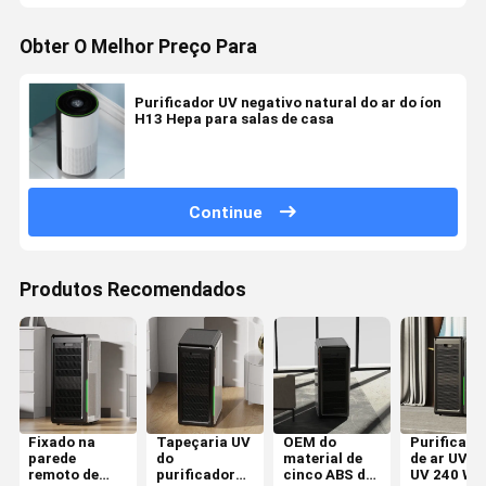
Obter O Melhor Preço Para
Purificador UV negativo natural do ar do íon
H13 Hepa para salas de casa
Continue
Produtos Recomendados
Fixado na
Tapeçaria UV
OEM do
Purificado
parede
do
material de
de ar UV H
remoto de
purificador
cinco ABS do
UV 240 W