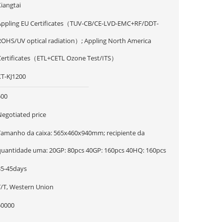
iangtai
Appling EU Certificates（TUV-CB/CE-LVD-EMC+RF/DDT-
ROHS/UV optical radiation）; Appling North America
Certificates（ETL+CETL Ozone Test/ITS）
XT-KJ1200
500
Negotiated price
Tamanho da caixa: 565x460x940mm; recipiente da
quantidade uma: 20GP: 80pcs 40GP: 160pcs 40HQ: 160pcs
35-45days
T/T, Western Union
50000