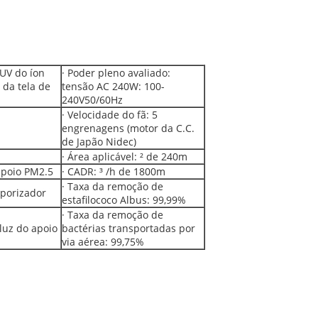
 UV do íon
· Poder pleno avaliado:
 da tela de
tensão AC 240W: 100-
240V50/60Hz
· Velocidade do fã: 5
engrenagens (motor da C.C.
de Japão Nidec)
· Área aplicável: ² de 240m
apoio PM2.5
· CADR: ³ /h de 1800m
· Taxa da remoção de
mporizador
estafilococo Albus: 99,99%
· Taxa da remoção de
 luz do apoio
bactérias transportadas por
via aérea: 99,75%