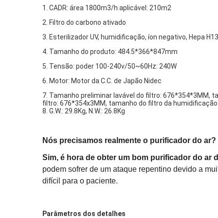
1. CADR: área 1800m3/h aplicável: 210m2
2.
Filtro do carbono ativado
3.
Esterilizador UV, humidificação, íon negativo, Hepa H1
4. Tamanho do produto: 484.5*366*847mm
5. Tensão: poder 100-240v/50~60Hz: 240W
6. Motor: Motor da C.C. de Japão Nidec
7. Tamanho preliminar lavável do filtro: 676*354*3MM,
filtro: 676*354x3MM, tamanho do filtro da humidifica
8. G.W.: 29.8Kg, N.W.: 26.8Kg
Nós precisamos realmente o purificador do ar?
Sim, é hora de obter um bom purificador do ar d
podem sofrer de um ataque repentino devido a mu
difícil para o paciente.
Parâmetros dos detalhes