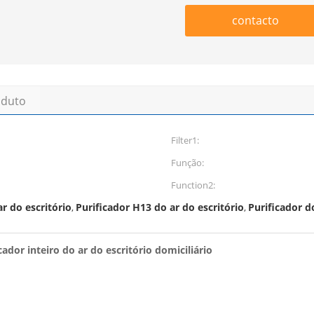
contacto
oduto
Filter1:
Função:
Function2:
r do escritório
Purificador H13 do ar do escritório
Purificador d
,
,
ador inteiro do ar do escritório domiciliário