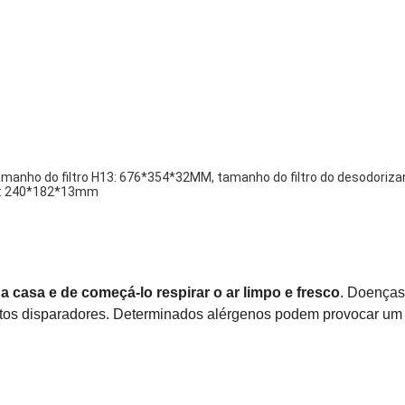
3
 tamanho do filtro H13: 676*354*32MM, tamanho do filtro do desodori
ção: 240*182*13mm
a casa e de começá-lo respirar o ar limpo e fresco
. Doenças
itos disparadores. Determinados alérgenos podem provocar um