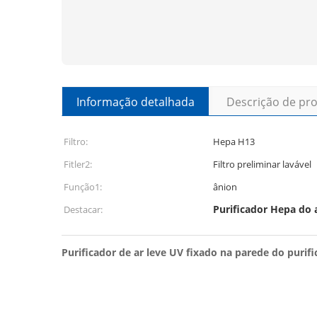
Informação detalhada
Descrição de pr
Filtro:
Hepa H13
Fitler2:
Filtro preliminar lavável
Função1:
ânion
Purificador Hepa do a
Destacar:
Purificador de ar leve UV fixado na parede do purific