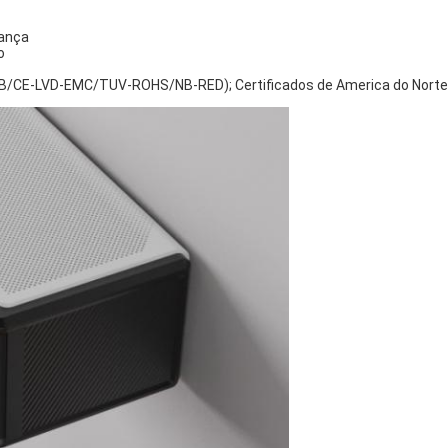
iança
o
GS-CB/CE-LVD-EMC/TUV-ROHS/NB-RED); Certificados de America do Nort